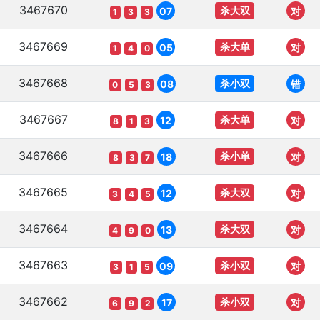
3467670
杀大双
07
对
1
3
3
3467669
杀大单
05
对
1
4
0
3467668
杀小双
08
错
0
5
3
3467667
杀大单
12
对
8
1
3
3467666
杀小单
18
对
8
3
7
3467665
杀大双
12
对
3
4
5
3467664
杀大双
13
对
4
9
0
3467663
杀小双
09
对
3
1
5
3467662
杀小双
17
对
6
9
2