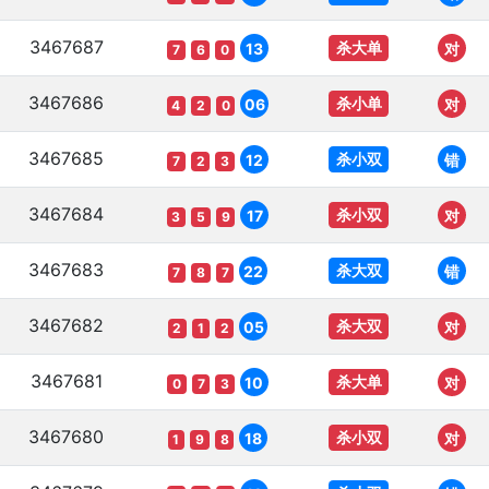
3467687
杀大单
13
对
7
6
0
3467686
杀小单
06
对
4
2
0
3467685
杀小双
12
错
7
2
3
3467684
杀小双
17
对
3
5
9
3467683
杀大双
22
错
7
8
7
3467682
杀大双
05
对
2
1
2
3467681
杀大单
10
对
0
7
3
3467680
杀小双
18
对
1
9
8