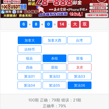
6
+
8
+
0
=
14
-
大
双
加拿大
加拿大西
台湾
比特币
组合
杀组
双项
四余
双组
龙虎
算法01
算法02
算法03
算法04
算法05
算法06
100
期 正确：
79
期 错误：
21
期
正确率：
79
%