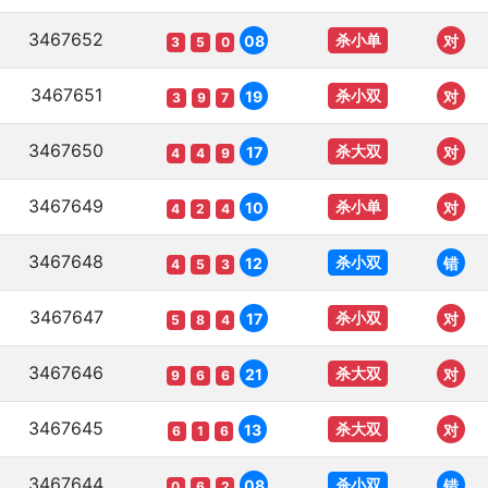
3467652
杀小单
08
对
3
5
0
3467651
杀小双
19
对
3
9
7
3467650
杀大双
17
对
4
4
9
3467649
杀小单
10
对
4
2
4
3467648
杀小双
12
错
4
5
3
3467647
杀小双
17
对
5
8
4
3467646
杀大双
21
对
9
6
6
3467645
杀大双
13
对
6
1
6
3467644
杀小双
08
错
0
6
2