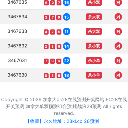
3467635
杀小双
15
对
6
2
7
3467634
杀大双
15
对
2
7
6
3467633
杀大双
11
对
4
2
5
3467632
杀小双
14
对
2
3
9
3467631
杀小单
22
对
7
9
6
3467630
杀小单
18
对
8
5
5
Copyright © 2026 加拿大pc28在线预测开奖网站|PC28在线
开奖预测|加拿大单双预测组合预测|战狼28预测 All rights
reserved.
【收藏】永久地址：28kl.co 28预测