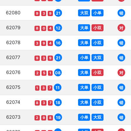
62080
大双
小单
21
错
9
3
9
62079
大单
小双
12
对
8
0
4
62078
大单
小双
16
错
3
9
4
62077
小单
大双
21
错
9
3
9
62076
大单
小双
08
对
2
5
1
62075
大单
小双
11
错
1
3
7
62074
大单
小双
18
错
8
3
7
62073
小单
大双
19
错
2
9
8