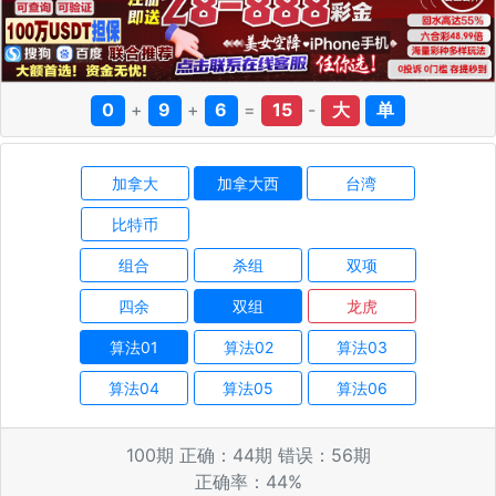
0
+
9
+
6
=
15
-
大
单
加拿大
加拿大西
台湾
比特币
组合
杀组
双项
四余
双组
龙虎
算法01
算法02
算法03
算法04
算法05
算法06
100
期 正确：
44
期 错误：
56
期
正确率：
44
%