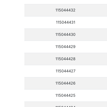
115044432
115044431
115044430
115044429
115044428
115044427
115044426
115044425