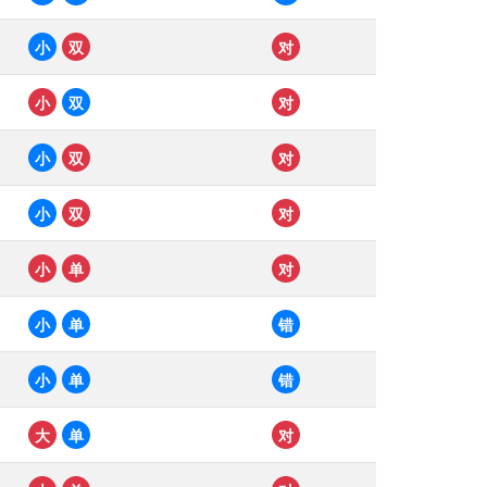
小
双
对
小
双
对
小
双
对
小
双
对
小
单
对
小
单
错
小
单
错
大
单
对