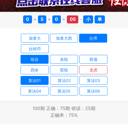
0
+
5
+
0
=
05
-
小
单
加拿大
加拿大西
台湾
比特币
组合
杀组
双项
四余
双组
龙虎
算法01
算法02
算法03
算法04
算法05
算法06
100
期 正确：
75
期 错误：
25
期
正确率：
75
%